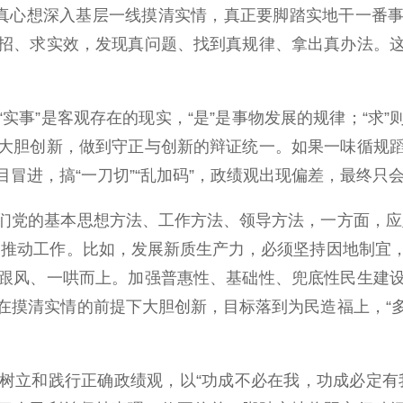
真心想深入基层一线摸清实情，真正要脚踏实地干一番事
招、求实效，发现真问题、找到真规律、拿出真办法。
事”是客观存在的现实，“是”是事物发展的规律；“求”
大胆创新，做到守正与创新的辩证统一。如果一味循规
冒进，搞“一刀切”“乱加码”，政绩观出现偏差，最终只
党的基本思想方法、工作方法、领导方法，一方面，应坚
和推动工作。比如，发展新质生产力，必须坚持因地制宜
跟风、一哄而上。加强普惠性、基础性、兜底性民生建
在摸清实情的前提下大胆创新，目标落到为民造福上，“
立和践行正确政绩观，以“功成不必在我，功成必定有我