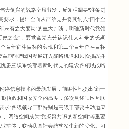
大复兴的战略全局出发，反复强调要“准备进
高要求，提出全面从严治党并将其纳入“四个全
年未有之大变局”的重大判断，明确新时代党领
历史之变”，要求全党充分认识伟大斗争的长期
一个百年奋斗目标的实现和第二个百年奋斗目标
革期”和“我国发展进入战略机遇和风险挑战并
沉忧患意识系统部署新时代党的建设各领域战略
络信息技术的最新发展，前瞻性地提出“新一
长期执政和国家安全的高度，多次阐述适应互联
要求“各级领导干部特别是高级干部要主动适应
”、网络空间成为“党凝聚共识的新空间”等重要
就业群体，联动我国社会结构发生新的变化。习