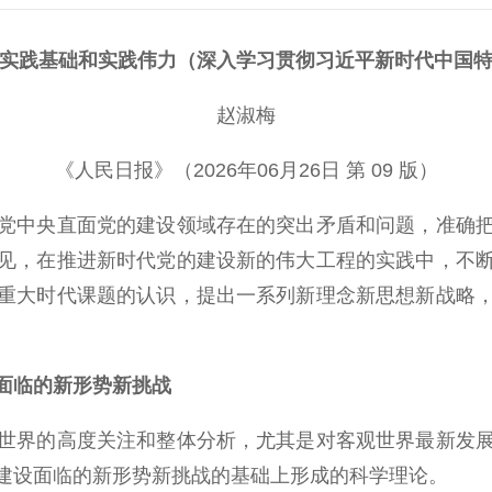
实践基础和实践伟力（深入学习贯彻习近平新时代中国
赵淑梅
《人民日报》（2026年06月26日 第 09 版）
中央直面党的建设领域存在的突出矛盾和问题，准确把
见，在推进新时代党的建设新的伟大工程的实践中，不
重大时代课题的认识，提出一系列新理念新思想新战略
面临的新形势新挑战
界的高度关注和整体分析，尤其是对客观世界最新发展
建设面临的新形势新挑战的基础上形成的科学理论。