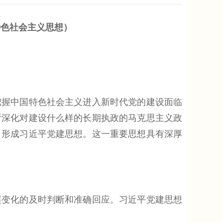
特色社会主义思想）
握中国特色社会主义进入新时代党的建设面临
断深化对建设什么样的长期执政的马克思主义政
，形成习近平党建思想。这一重要思想具有深厚
变化的及时判断和准确回应。习近平党建思想