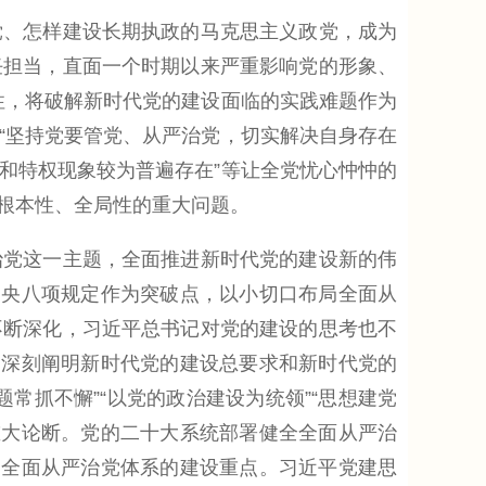
、怎样建设长期执政的马克思主义政党，成为
任担当，直面一个时期以来严重影响党的形象、
锐性，将破解新时代党的建设面临的实践难题作为
“坚持党要管党、从严治党，切实解决自身存在
想和特权现象较为普遍存在”等让全党忧心忡忡的
根本性、全局性的重大问题。
党这一主题，全面推进新时代党的建设新的伟
中央八项规定作为突破点，以小切口布局全面从
不断深化，习近平总书记对党的建设的思考也不
，深刻阐明新时代党的建设总要求和新时代党的
常抓不懈”“以党的政治建设为统领”“思想建党
的重大论断。党的二十大系统部署健全全面从严治
明全面从严治党体系的建设重点。习近平党建思