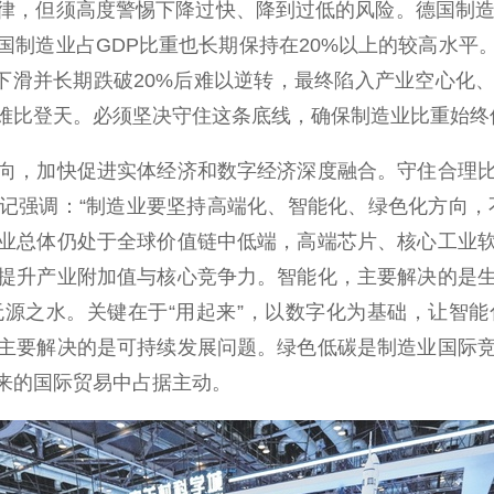
律，但须高度警惕下降过快、降到过低的风险。德国制造业
国制造业占GDP比重也长期保持在20%以上的较高水平
性下滑并长期跌破20%后难以逆转，最终陷入产业空心化
难比登天。必须坚决守住这条底线，确保制造业比重始终
，加快促进实体经济和数字经济深度融合。守住合理比
记强调：“制造业要坚持高端化、智能化、绿色化方向，
业总体仍处于全球价值链中低端，高端芯片、核心工业
提升产业附加值与核心竞争力。智能化，主要解决的是
源之水。关键在于“用起来”，以数字化为基础，让智
主要解决的是可持续发展问题。绿色低碳是制造业国际
来的国际贸易中占据主动。