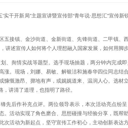
五’实干开新局”主题宣讲暨宣传部“青年说·思想汇”宣传
五接镇、金沙街道、金新街道、先锋街道、二甲镇、西
一主题，讲述宣传人如何将个人理想融入国家发展，如何用脚
、舆情实战等题型。选手现场抽题，两分钟内完成即
高涨。现场，刘娜、易敏、解银洁和施春华四位同志结
或慷慨激昂、掷地有声，或娓娓道来、温润人心。选材
路，讲清了道理，也指明了路径。
先后作补充点评。两位领导表示，本次活动亮点纷呈
态。活动实现了角色磨合、思想碰撞与经验分享，既帮
此次活动为新起点，坚守宣传工作初心，主动创新表达