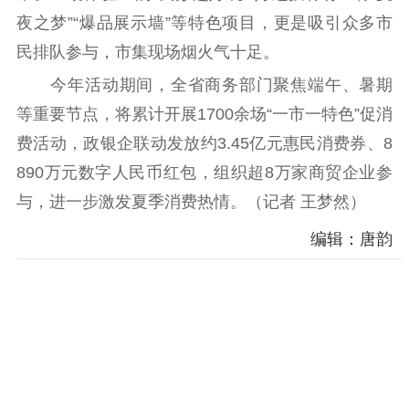
科研创新
智库服务
文艺创作
夜之梦”“爆品展示墙”等特色项目，更是吸引众多市
服务管理平台
管理平台
服务管理
民排队参与，市集现场烟火气十足。
文化产业
数字出版
新闻发布工作备
今年活动期间，全省商务部门聚焦端午、暑期
统计分析
审读服务
案管理系统
等重要节点，将累计开展1700余场“一市一特色”促消
电影
理论宣讲
政工继续教育学
服务
共建共享平台
习平台
费活动，政银企联动发放约3.45亿元惠民消费券、8
责任编辑注册
业务申报系统
890万元数字人民币红包，组织超8万家商贸企业参
与，进一步激发夏季消费热情。（记者 王梦然）
编辑：唐韵