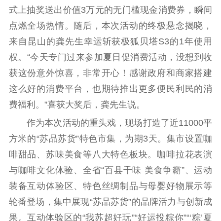
式上抽奖送出价值3万元的无门槛现金消费券，瞬间
电影工作
点燃全场热情。随后，本次活动的终极悬念揭晓，
来自昆山的龚先生幸运斩获极狐贝塔S3的1年使用
电影创作
电影市场
权。“今天专门过来参加夏日促消费活动，没想到收
机关党建
获这份意外惊喜，非常开心！感谢政府和商家搭建
党建要闻
学习在线
这么好的消费平台，也期待推出更多便民利民的消
费福利。”喜获大奖后，龚先生说。
文化人才
作为本次活动的重头戏，现场打造了近11000平
紫金人才
职称评审
方米的“苏品苏货”特色市集，为期3天。集市设置咖
啡甜品、苏味美食等八大特色板块。咖啡拉花表演
数据资源
与咖啡文化体验、全省“百县千味 美食争霸”、运动
公共服务
装备互动体验区、特色丝绸制品与母婴好物展示等
新时代公民素养
新闻出版
作品著作权
轮番登场，集中展现“苏品苏货”的品牌活力与创新成
提升资源库
政务服务
登记服务
果。互动体验区的“我苏超好玩”“好运投粽你”“‘粽’夏