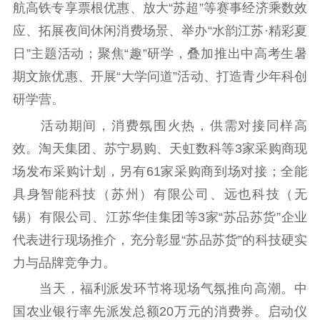
航高铁专享票根优惠、放大“苏超”等赛事经济乘数效
文化交流
体制改革
文化产业
应、拓展夜间休闲消费场景、举办“水韵江苏·精彩夏
紫金文化艺术节
品牌活动
紫艺舞台
日”主题活动；聚焦“趣”研学，叠加推出中高考生暑
精神文明
期文旅优惠、开展“大学问道”活动、打造青少年科创
文明创建
文明实践
文明培育
研学营。
先进典型
活动期间，消费氛围火热，供需对接同样高
效。淘天集团、苏宁易购、天虹数科等3家采购商现
社会宣传
场发布采购计划，另有61家采购商到场对接；全能
思想政治教育
爱国主义教育
全民国防教育
具身智能科技（苏州）有限公司、远也科技（无
红色资源保护利
锡）有限公司、江苏华佳集团等3家“苏品苏货”企业
用
代表进行现场推介，充分彰显“苏品苏货”的科技硬实
新闻出版
力与品牌竞争力。
当天，福利派发环节将现场气氛推向高潮。中
精品出版
全民阅读
出版监管
国农业银行率先派发总额20万元的消费券。启动仪
扫黄打非