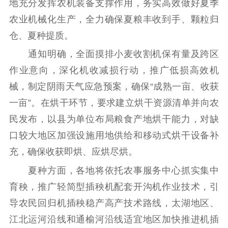
地充分发挥农机装备支撑作用，务实高效做好夏季
理论学习
宣传宣讲
研究阐释
农业机械化生产，全力确保夏粮丰收到手、颗粒归
仓、夏种提质。
哲学社科
通知明确，全面摸排小麦收割机保有量及跨区
社科强省
工作通知
成果集萃
作业意向，深化机收减损行动，推广低损高效机
江苏文脉
资料下载
械，制定阴雨天气应急预案，确保“成熟一亩、收获
新闻宣传
一亩”。在烘干环节，要求建立烘干资源清单并向农
民发布，以县为单位布局粮食产地烘干能力，对缺
主题宣传
对外宣传
新闻发布
口较大地区加强设施用地供给和移动式烘干设备补
记者之家
品牌栏目
充，确保收获即烘、应烘尽烘。
文化文艺
夏种方面，各地将依托农事服务中心抓实集中
育秧，推广轻简型插秧机配套开沟机作业技术，引
精品生产
文化惠民
文化传承
导农民回归机插秧稳产高产技术路线，太湖地区、
文化交流
体制改革
文化产业
江北运河沿线和通榆河沿线适宜地区加快推进机插
紫金文化艺术节
品牌活动
紫艺舞台