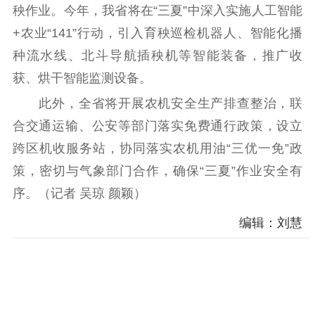
秧作业。今年，我省将在“三夏”中深入实施人工智能
精神文明
+农业“141”行动，引入育秧巡检机器人、智能化播
种流水线、北斗导航插秧机等智能装备，推广收
文明创建
文明实践
文明培育
获、烘干智能监测设备。
先进典型
此外，全省将开展农机安全生产排查整治，联
社会宣传
合交通运输、公安等部门落实免费通行政策，设立
思想政治教育
爱国主义教育
全民国防教育
跨区机收服务站，协同落实农机用油“三优一免”政
红色资源保护利
策，密切与气象部门合作，确保“三夏”作业安全有
用
序。（记者 吴琼 颜颖）
新闻出版
编辑：刘慧
精品出版
全民阅读
出版监管
扫黄打非
电影工作