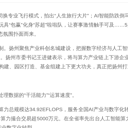
换专业飞行模式，拍出“人生旅行大片”；AI智能防跌倒
玩具“包赢”化身“苏超”啦啦队，让赛事激情触手可及……5月2
态氛围扑面而来。
。扬州聚焦产业科创名城建设，把握数字经济与人工智
条。扬州市委书记王进健表示，将与算力产业链上下游企
区构建、园区打造、基金组建上下更大功夫，真正把扬州
数据的“干活能力”“运算速度”。
规模达34.92EFLOPS，服务全国AI产业与数字
计算力撮合交易超5000万元。在全省率先出台人工智能
统产业数字化转型。