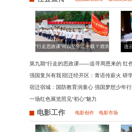
“行走思政课”何以坚守二十载？泗洪
连
一中学连续20年重走“红色革命路”
第九期“行走的思政课——追寻周恩来的 红
强国复兴有我∣宿迁经开区：青语传薪火 研
宿迁宿城：国防教育润童心 强国梦想少年行
一场红色展览照见“初心”魅力
电影工作
电影创作
电影市场