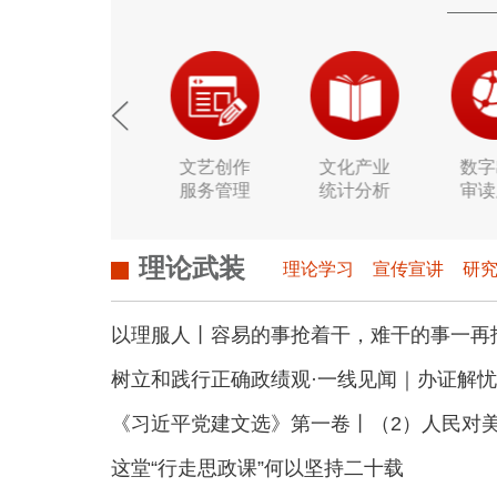
智库服务
文艺创作
文化产业
数字
管理平台
服务管理
统计分析
审读
理论武装
理论学习
宣传宣讲
研
以理服人丨容易的事抢着干，难干的事一再
树立和践行正确政绩观·一线见闻｜办证解忧
《习近平党建文选》第一卷丨（2）人民对美好生活
这堂“行走思政课”何以坚持二十载