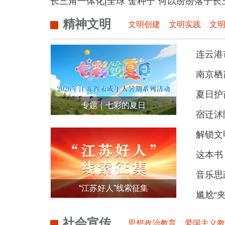
长三角一体化|全球“金种子”何以纷纷落子长
精神文明
文明创建
文明实践
文
连云港
南京栖
夏日护
专题｜七彩的夏日
宿迁沭
——2026年江苏省未成年人暑期系
解锁文
列活动
这本书
音乐思政课
“江苏好人”线索征集
尴尬“夹
社会宣传
思想政治教育
爱国主义教