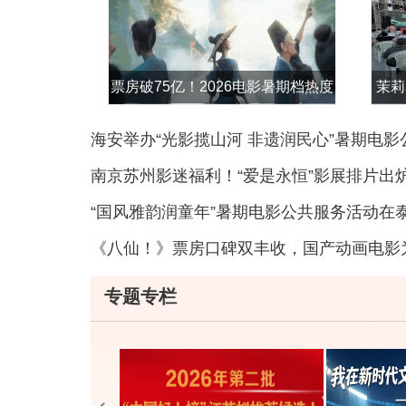
票房破75亿！2026电影暑期档热度
茉莉
不断攀升
海安举办“光影揽山河 非遗润民心”暑期电
南京苏州影迷福利！“爱是永恒”影展排片出
“国风雅韵润童年”暑期电影公共服务活动在
《八仙！》票房口碑双丰收，国产动画电影
专题专栏