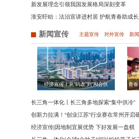
新发展理念引领我国发展格局深刻变革
淮安盱眙：法治宣讲进村居 护航青春助成长
新闻宣传
主题宣传
对外宣传
新
经济宣传丨从“码农”到“AI合伙
青春
人”——南京雨花台区如何为一个创
炫民
长三角一体化丨长三角多地探索“集中供冷”
业者配齐所有要素？
创新力拉满！“创业江苏”行业赛在常州开启
经济宣传|因地制宜展优势 下好发展一盘棋