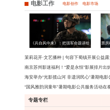
电影工作
电影创作
电影市场
《兵自风中来》：把强军命题讲给
票房
所有人听
茉莉花开·文艺播种 | 句容下蜀镇开展公益
南京苏州影迷福利！“爱是永恒”影展排片出
海安举办“光影揽山河 非遗润民心”暑期电
“国风雅韵润童年”暑期电影公共服务活动在
专题专栏