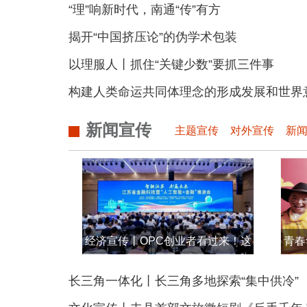
“理”响新时代，南通“传”有方
揭开“中国挤压论”的伪学术包装
以理服人丨抓住“关键少数”要抓三件事
构建人类命运共同体理念的形成发展和世界
新闻宣传
主题宣传
对外宣传
新
经济宣传丨OPC创业者看过来！这
青春
份特色金融产品“大礼包”请查收！
炫民
长三角一体化丨长三角多地探索“集中供冷”