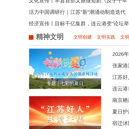
文化宣传丨丰县首部文旅微短剧《反手千年 守炉待卿》预告片首发 原
活力中国调研行｜江苏“新”潮涌动制造迭代
经济宣传丨目标千亿集群，连云港变“论坛举办
精神文明
文明创建
文明实践
文
202
张家港
江苏好
专题｜七彩的夏日
连云港
——2026年江苏省未成年人暑期系
南京栖
列活动
夏日护
宿迁沭