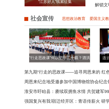
“江苏好人”线索征集
解锁文
社会宣传
思想政治教育
爱国主义教
“行走思政课”何以坚守二十载？泗洪
连
一中学连续20年重走“红色革命路”
第九期“行走的思政课——追寻周恩来的 红
周恩来纪念地受邀参加中国博物馆协会纪念馆专委
淮安市盱眙县：赓续双拥鱼水情 共贺建军9
强国复兴有我∣宿迁经开区：青语传薪火 研